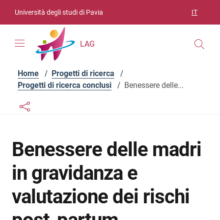
Vai ai contenuti
Vai al menu di navigazione
Vai al footer
Università degli studi di Pavia
IT
SELEZIO
LAG
Home
/
Progetti di ricerca
/
Progetti di ricerca conclusi
/
Benessere delle...
Links condivisione social
Bottone condivisione social
Benessere delle madri
in gravidanza e
valutazione dei rischi