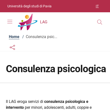
Vai ai contenuti
Vai al menu di navigazione
Vai al footer
Università degli studi di Pavia
IT
SELEZIO
LAG
Home
/
Consulenza psic...
Links condivisione social
Bottone condivisione social
Consulenza psicologica
Il LAG eroga servizi di
consulenza psicologica e
intervento
per minori, adolescenti, adulti, coppie e